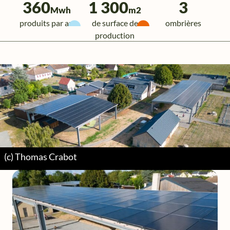
360
1 300
3
Mwh
m2
produits par an
de surface de
ombrières
production
(c) Thomas Crabot