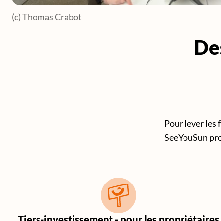
(c) Thomas Crabot
De
Pour lever les 
SeeYouSun prop
Tiers-investissement - pour les propriétaires