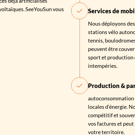
es déjà artificialisés
ovoltaïques. SeeYouSun vous
Services de mobil
Nous déployons des 
stations vélo autono
tennis, boulodromes,
peuvent être couver
sport et production 
intempéries.
Production & part
autoconsommation po
locales d’énergie. N
compétitif et souvera
vos factures et peut
votre territoire.